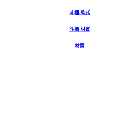
斗櫃-款式
斗櫃-材質
材質