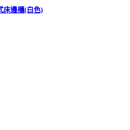
式床邊櫃(白色)