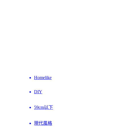
Homelike
DIY
59cm以下
現代風格