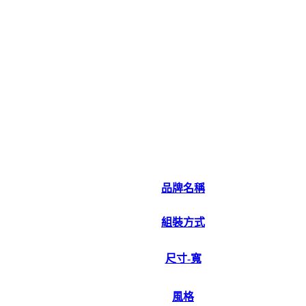
品牌名稱
組裝方式
尺寸-寬
風格