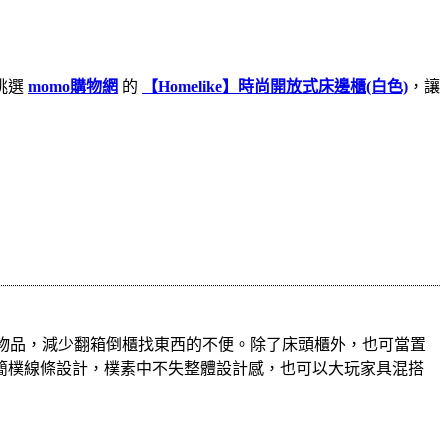
挑選
momo購物網
的
【Homelike】時尚開放式床邊櫃(白色)
，讓
用小物品，減少翻箱倒櫃找東西的不便。除了床頭櫃外，也可當置
簡樸線條設計，樸素中不失整體設計感，也可以大玩家具混搭