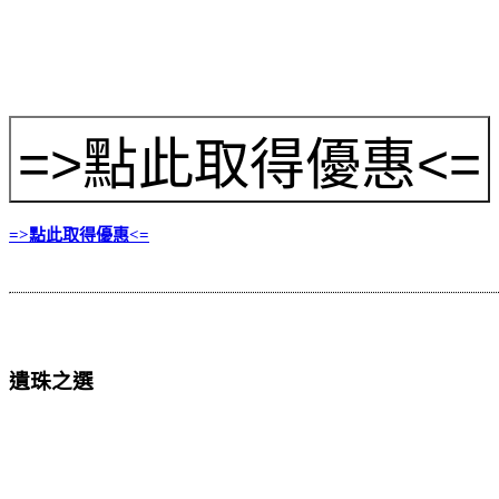
=>點此取得優惠<=
遺珠之選