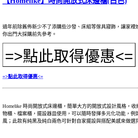
【Homelike】時尚開放式床邊櫃(白色)
過年前除舊佈新少不了添購些沙發、床組等傢具寢飾，讓家裡
你出門大採購前先參考。
=>點此取得優惠<=
Homelike 時尚開放式床邊櫃，簡單大方的開放式設計風
物櫃、檔案櫃，擺設器皿使用，可以隨時發揮多元化功能，例
風；此款有純黑及純白兩色可針對自家擺設與搭配美感來做選