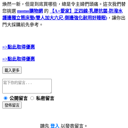
煥然一新，但是到底買哪些，總是令主婦們頭痛。這次我們替
您挑選
momo購物網
的
【A+愛家】正四線-乳膠抗菌-防潑水
護邊獨立筒床墊(雙人加大六尺-側邊強化耐用好睡眠)
，讓你出
門大採購前先參考。
=>點此取得優惠
=>點此取得優惠
載入更多
公開留言
私密留言
發佈留言
請先
登入
以發表留言。