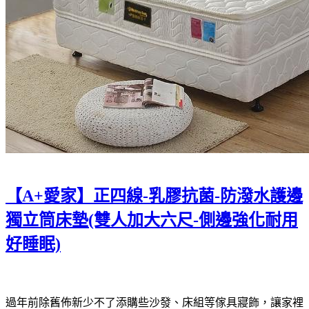
【A+愛家】正四線-乳膠抗菌-防潑水護邊
獨立筒床墊(雙人加大六尺-側邊強化耐用
好睡眠)
過年前除舊佈新少不了添購些沙發、床組等傢具寢飾，讓家裡